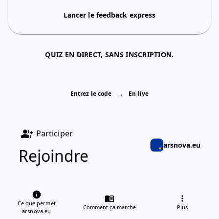
Lancer le feedback express
QUIZ EN DIRECT, SANS INSCRIPTION.
→
Entrez le code
En live
group_add
Participer
arsnova.eu
Rejoindre
info
menu_book
more_vert
Ce que permet
Code de séance
Comment ça marche
Plus
arsnova.eu