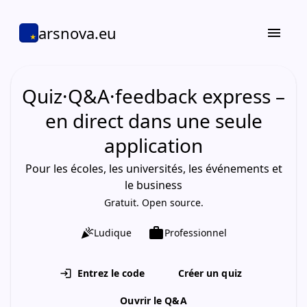
arsnova.eu
menu
Quiz
·
Q&A
·
feedback express
–
en direct dans une seule
application
Pour les écoles, les universités, les événements et
le business
Gratuit. Open source.
work
celebration
Ludique
Professionnel
Entrez le code
Créer un quiz
login
Ouvrir le Q&A