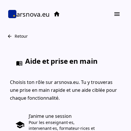
arsnova.eu
home
menu
Retour
arrow_back
Aide et prise en main
menu_book
Choisis ton rôle sur arsnova.eu. Tu y trouveras
une prise en main rapide et une aide ciblée pour
chaque fonctionnalité.
J’anime une session
Pour les enseignant·es,
school
arr
intervenant·es, formateur·rices et