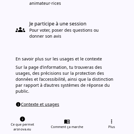
animateur·rices
Je participe à une session
groups
arr
Pour voter, poser des questions ou
donner son avis
En savoir plus sur les usages et le contexte
Sur la page d’information, tu trouveras des
usages, des précisions sur la protection des
données et l’accessibilité, ainsi que la distinction
par rapport à d’autres systèmes de réponse du
public.
Contexte et usages
info
open_in_new
s’ouvre dans un nouvel onglet
info
menu_book
more_vert
Ce que permet
J’anime une session
school
Comment ça marche
Plus
arsnova.eu