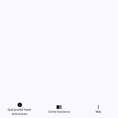
info
menu_book
more_vert
Qué puede hacer
Cómo funciona
Más
arsnova.eu