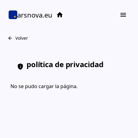
arsnova.eu
home
menu
Volver
arrow_back
política de privacidad
privacy_tip
No se pudo cargar la página.